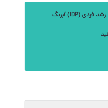
 (IDP) آبرنگ
ید