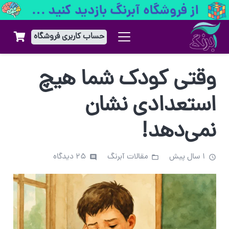
حساب کاربری فروشگاه
وقتی کودک شما هیچ
استعدادی نشان
نمی‌دهد!
1 سال پیش
مقالات آبرنگ
25
دیدگاه
comment
folder_open
access_time