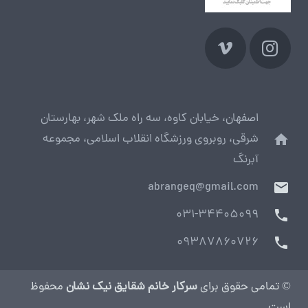
اصفهان، خیابان کاوه، سه راه ملک شهر، بهارستان
شرقی، روبروی ورزشگاه انقلاب اسلامی، مجموعه
home
آبرنگ
abrangeq@gmail.com
mail
031-34405099
phone
09387860726
phone
© تمامی حقوق برای
سرکار خانم شقایق نیک نشان
محفوظ