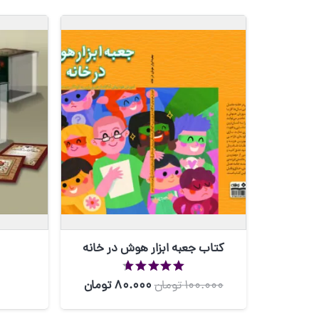
کتاب جعبه ابزار هوش در خانه
از 5
100.000
تومان
80.000
تومان