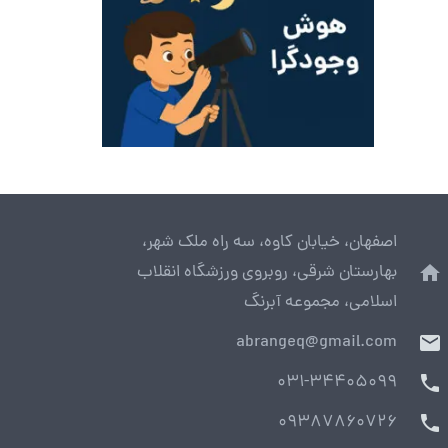
اصفهان، خیابان کاوه، سه راه ملک شهر،
بهارستان شرقی، روبروی ورزشگاه انقلاب
home
اسلامی، مجموعه آبرنگ
abrangeq@gmail.com
mail
031-34405099
phone
09387860726
phone