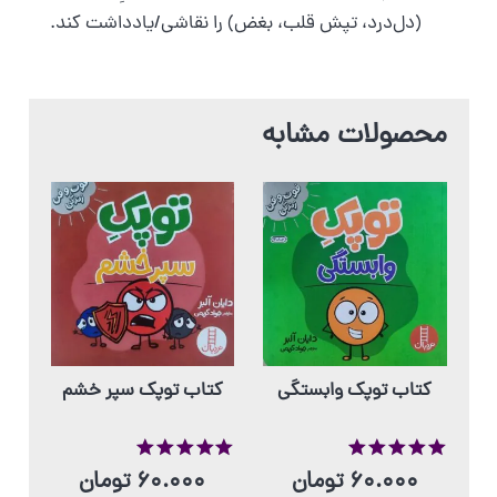
(دل‌درد، تپش قلب، بغض) را نقاشی/یادداشت کند.
محصولات مشابه
کتاب توپک وابستگی
کتاب توپک سپر خشم
از 5
از 5
60.000
تومان
60.000
تومان