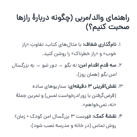
راهنمای والد/مربی (چگونه دربارهٔ رازها
صحبت کنیم؟)
نام‌گذاری شفاف:
با مثال‌های کتاب، تفاوتِ «راز
خوب» و «راز خطرناک» را روشن کنید.
سه قدمِ اقدام امن:
نه بگو
→
دور شو
→
به بزرگسال
امن بگو
(همان روز).
نقش‌آفرینی ۳ دقیقه‌ای:
سناریوهای ساده
(قرض‌گرفتن با زور/درخواست لمس) و تمرین جملهٔ
«نه، نمی‌خواهم».
نقشهٔ کمک:
فهرست ۳ بزرگسال امن کودک + زمان/
روش تماس (در خانه و مدرسه نصب شود).