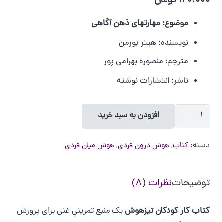
120.000
تومان
موضوع: مهارتهای ذهن آگاهی
نویسنده: هیتر بورمن
مترجم: منصوره بهرامی پور
ناشر: انتشارات نوشته
کتاب
افزودن به سبد خرید
کار
کودکان
دسته:
کتاب
,
هوش درون فردی
,
هوش میان فردی
تیزهوش
عدد
توضیحات
نظرات (8)
کتاب کار کودکان تیزهوش
یک منبع تمرینیِ غنی برای پرورش