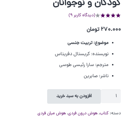
کودکان و نوجوانان
(دیدگاه کاربر
9
)
از 5 امتیاز
270.000
تومان
موضوع: تربیت جنسی
نویسنده:
کریستال دفریتاس
مترجم:
سارا رئیسی طوسی
ناشر:
صابرین
کتاب
افزودن به سبد خرید
کلیدهای
آموزش
دسته:
کتاب
,
هوش درون فردی
,
هوش میان فردی
و
مراقبت